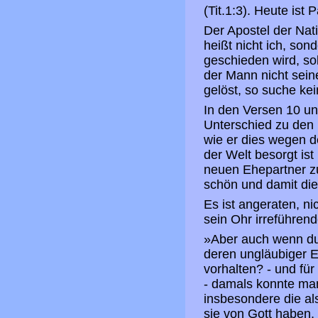
(Tit.1:3). Heute ist 
Der Apostel der Nati
heißt nicht ich, so
geschieden wird, so
der Mann nicht sein
gelöst, so suche kei
In den Versen 10 un
Unterschied zu den 
wie er dies wegen d
der Welt besorgt ist
neuen Ehepartner z
schön und damit die 
Es ist angeraten, ni
sein Ohr irreführen
»Aber auch wenn du h
deren ungläubiger E
vorhalten? - und fü
- damals konnte man
insbesondere die al
sie von Gott haben, 