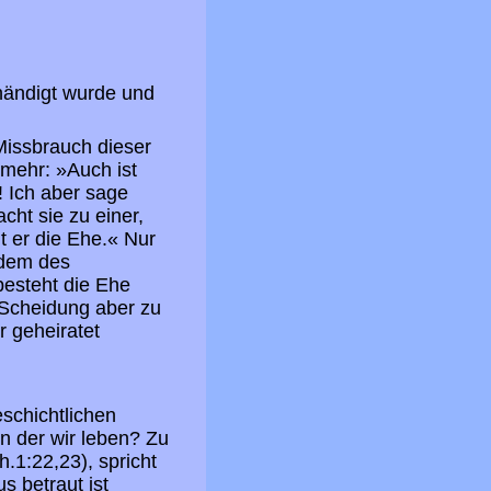
händigt wurde und
Missbrauch dieser
 mehr: »Auch ist
 Ich aber sage
cht sie zu einer,
t er die Ehe.« Nur
 dem des
besteht die Ehe
 Scheidung aber zu
r geheiratet
schichtlichen
n der wir leben? Zu
.1:22,23), spricht
s betraut ist