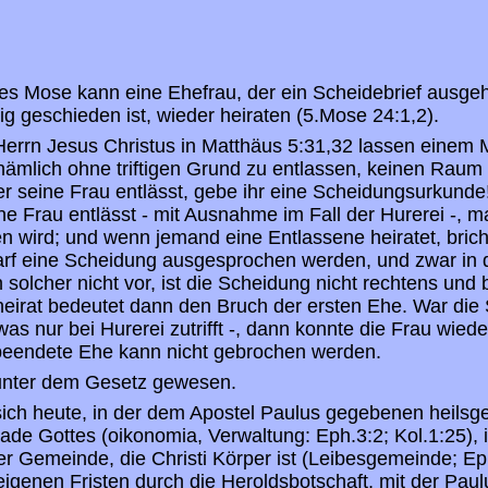
s Mose kann eine Ehefrau, der ein Scheidebrief ausge
tig geschieden ist, wieder heiraten (5.Mose 24:1,2).
errn Jesus Christus in Matthäus 5:31,32 lassen einem 
 nämlich ohne triftigen Grund zu entlassen, keinen Raum
 seine Frau entlässt, gebe ihr eine Scheidungsurkunde!
ne Frau entlässt - mit Ausnahme im Fall der Hurerei -, ma
 wird; und wenn jemand eine Entlassene heiratet, brich
darf eine Scheidung ausgesprochen werden, und zwar in
 solcher nicht vor, ist die Scheidung nicht rechtens und 
heirat bedeutet dann den Bruch der ersten Ehe. War die
s nur bei Hurerei zutrifft -, dann konnte die Frau wiede
beendete Ehe kann nicht gebrochen werden.
 unter dem Gesetz gewesen.
sich heute, in der dem Apostel Paulus gegebenen heilsge
de Gottes (oikonomia, Verwaltung: Eph.3:2; Kol.1:25), i
er Gemeinde, die Christi Körper ist (Leibesgemeinde; Eph
igenen Fristen durch die Heroldsbotschaft, mit der Paulu