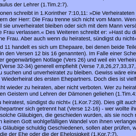
Paulus der Lehrer (1.Tim.2:7).
onen schreibt in 1.Korinther 7:10,11: »Die Verheirateten
ndern der Herr: Die Frau trenne sich nicht vom Mann. Wen
ll sie unverheiratet bleiben oder sich mit dem Mann ver
e Frau verlassen.« Des Weiteren schreibt er: »Hast du d
ne Frau. Aber auch wenn du heiratest, sündigst du nicht«
d 11 handelt es sich um Ehepaare, bei denen beide Teile
in den Versen 12 bis 16 genannten). Im Falle einer Sche
er gegenwärtigen Notlage (Vers 26) und weil ein Verheir
 (Verse 32-34) generell empfiehlt (Verse 7,8,26,27,33,37
u suchen und unverheiratet zu bleiben. Gewiss wäre ei
Wiederheirat des ersten Ehepartners. Doch dies ist viel
cht wieder zu heiraten, aber nicht verboten. Wer zu heirat
den Geistern und Lehren der Dämonen geliehen (1.Tim.4:
eiratest, sündigst du nicht« (1.Kor.7:28). Dies gilt auch
hepartner sich getrennt hat (Verse 12-16) - wer wollte i
r solche Gläubigen, die geschieden wurden, als sie noch 
 keinen Gott wohlgefälligen Wandel von ihnen verlangen
s Gläubige schuldig Geschiedenen, sollen aber prüfen
die der Ehe oder die der Ehelosigkeit (1.Kor.7:7).