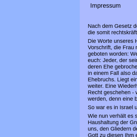
Impressum
Nach dem Gesetz de
die somit rechtskräf
Die Worte unseres H
Vorschrift, die Frau
geboten worden: Wer
euch: Jeder, der sei
deren Ehe gebrochen
in einem Fall also 
Ehebruchs. Liegt ein
weiter. Eine Wieder
Recht geschehen - wa
werden, denn eine 
So war es in Israel
Wie nun verhält es 
Haushaltung der Gna
uns, den Gliedern d
Gott zu diesen Ihm e