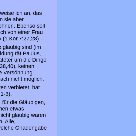
 weise ich an, das
n sie aber
söhnen. Ebenso soll
ich von einer Frau
 (1.Kor.7:27,28).
 gläubig sind (im
idung rät Paulus,
ateter um die Dinge
,38,40), keinen
ne Versöhnung
fach nicht möglich.
en verbietet, hat
1-3).
 für die Gläubigen,
hnen etwas
nicht gläubig waren
. Alle,
, welche Gnadengabe