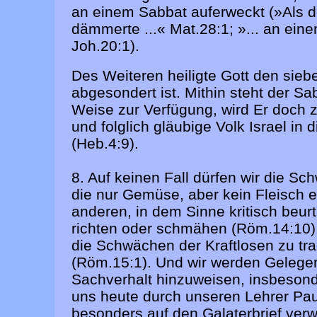
an einem Sabbat auferweckt (»Als 
dämmerte ...« Mat.28:1; »... an eine
Joh.20:1).
Des Weiteren heiligte Gott den sieben
abgesondert ist. Mithin steht der Sa
Weise zur Verfügung, wird Er doch 
und folglich gläubige Volk Israel in
(Heb.4:9).
8. Auf keinen Fall dürfen wir die 
die nur Gemüse, aber kein Fleisch 
anderen, in dem Sinne kritisch beur
richten oder schmähen (Röm.14:10). »
die Schwächen der Kraftlosen zu tra
(Röm.15:1). Und wir werden Gelegen
Sachverhalt hinzuweisen, insbesond
uns heute durch unseren Lehrer Paul
besonders auf den Galaterbrief verwe